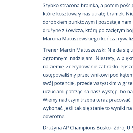
Szybko stracona bramka, a potem pościg
które kosztowały nas utratę bramek. N
dorobkiem punktowym i pozostaje nam m
drużynę z Łowicza, którą po zaciętym bo
Marcina Matuszewskiego kończą rywaliza
Trener Marcin Matuszewski: Nie da się u
ogromnymi nadziejami. Niestety, w pięk
na ziemię. Zdecydowanie zabrakło lepszej
ustępowaliśmy przeciwnikowi pod kątem
swój potencjał, przede wszystkim w grz
uczuciami patrząc na nasz występ, bo na
Wiemy nad czym trzeba teraz pracować, 
wykonać. Jeśli tak się stanie to wyniki 
odwrotne.
Drużyna AP Champions Busko- Zdrój U-9 w