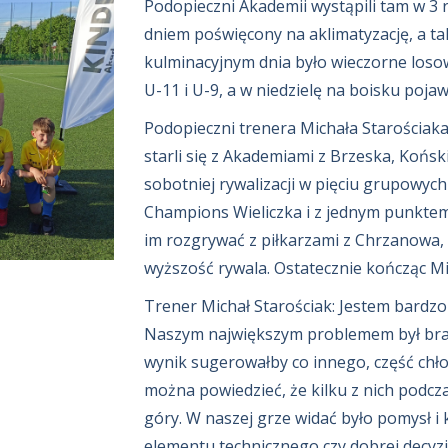
Podopieczni Akademii wystąpili tam w 3 r
dniem poświęcony na aklimatyzację, a ta
kulminacyjnym dnia było wieczorne losow
U-11 i U-9, a w niedzielę na boisku pojawi
Podopieczni trenera Michała Starościaka 
starli się z Akademiami z Brzeska, Koński
sobotniej rywalizacji w pięciu grupowych
Champions Wieliczka i z jednym punktem 
im rozgrywać z piłkarzami z Chrzanowa, 
wyższość rywala. Ostatecznie kończąc M
Trener Michał Starościak: Jestem bardz
Naszym największym problemem był brak
wynik sugerowałby co innego, część chło
można powiedzieć, że kilku z nich podcz
góry. W naszej grze widać było pomysł i 
elementu technicznego czy dobrej decyz