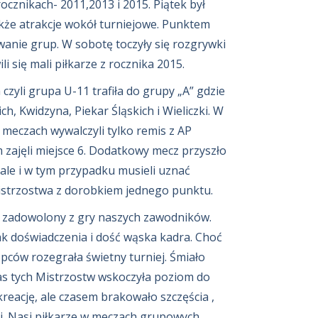
ocznikach- 2011,2013 i 2015. Piątek był
kże atrakcje wokół turniejowe. Punktem
anie grup. W sobotę toczyły się rozgrywki
li się mali piłkarze z rocznika 2015.
czyli grupa U-11 trafiła do grupy „A” gdzie
ch, Kwidzyna, Piekar Śląskich i Wieliczki. W
 meczach wywalczyli tylko remis z AP
zajęli miejsce 6. Dodatkowy mecz przyszło
ale i w tym przypadku musieli uznać
istrzostwa z dorobkiem jednego punktu.
o zadowolony z gry naszych zawodników.
 doświadczenia i dość wąska kadra. Choć
pców rozegrała świetny turniej. Śmiało
as tych Mistrzostw wskoczyła poziom do
kreację, ale czasem brakowało szczęścia ,
ji. Nasi piłkarze w meczach grupowych