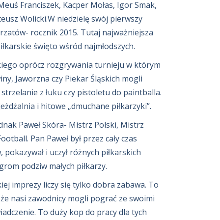
 Meuś Franciszek, Kacper Mołas, Igor Smak,
teusz Wolicki.W niedzielę swój pierwszy
rzatów- rocznik 2015. Tutaj najważniejsza
iłkarskie święto wśród najmłodszych.
iego oprócz rozgrywania turnieju w którym
winy, Jaworzna czy Piekar Śląskich mogli
strzelanie z łuku czy pistoletu do paintballa.
eżdżalnia i hitowe „dmuchane piłkarzyki”.
nak Paweł Skóra- Mistrz Polski, Mistrz
ootball. Pan Paweł był przez cały czas
 pokazywał i uczył różnych piłkarskich
grom podziw małych piłkarzy.
ej imprezy liczy się tylko dobra zabawa. To
 że nasi zawodnicy mogli pograć ze swoimi
wiadczenie. To duży kop do pracy dla tych