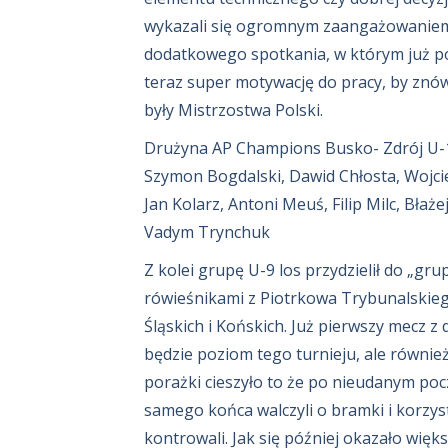
wykazali się ogromnym zaangażowaniem i 
dodatkowego spotkania, w którym już po 
teraz super motywację do pracy, by znó
były Mistrzostwa Polski.
Drużyna AP Champions Busko- Zdrój U-11
Szymon Bogdalski, Dawid Chłosta, Wojciec
Jan Kolarz, Antoni Meuś, Filip Milc, Błaże
Vadym Trynchuk
Z kolei grupę U-9 los przydzielił do „gru
rówieśnikami z Piotrkowa Trybunalskiego
Śląskich i Końskich. Już pierwszy mecz z
będzie poziom tego turnieju, ale równie
porażki cieszyło to że po nieudanym pocz
samego końca walczyli o bramki i korzyst
kontrowali. Jak się później okazało więk