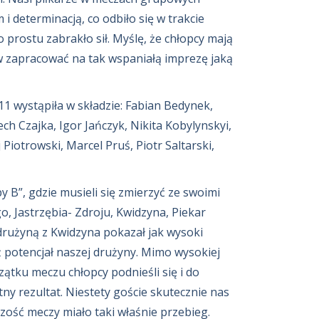
determinacją, co odbiło się w trakcie
prostu zabrakło sił. Myślę, że chłopcy mają
w zapracować na tak wspaniałą imprezę jaką
 wystąpiła w składzie: Fabian Bedynek,
h Czajka, Igor Jańczyk, Nikita Kobylynskyi,
j Piotrowski, Marcel Pruś, Piotr Saltarski,
py B”, gdzie musieli się zmierzyć ze swoimi
, Jastrzębia- Zdroju, Kwidzyna, Piekar
 drużyną z Kwidzyna pokazał jak wysoki
ż potencjał naszej drużyny. Mimo wysokiej
ątku meczu chłopcy podnieśli się i do
ny rezultat. Niestety goście skutecznie nas
szość meczy miało taki właśnie przebieg.