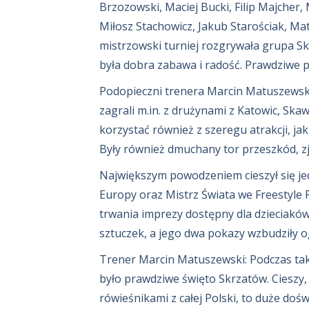
Brzozowski, Maciej Bucki, Filip Majcher,
Miłosz Stachowicz, Jakub Starościak, Ma
mistrzowski turniej rozgrywała grupa Sk
była dobra zabawa i radość. Prawdziwe p
Podopieczni trenera Marcin Matuszewsk
zagrali m.in. z drużynami z Katowic, Ska
korzystać również z szeregu atrakcji, jak 
Były również dmuchany tor przeszkód, zj
Największym powodzeniem cieszył się jed
Europy oraz Mistrz Świata we Freestyle F
trwania imprezy dostępny dla dzieciaków,
sztuczek, a jego dwa pokazy wzbudziły o
Trener Marcin Matuszewski: Podczas taki
było prawdziwe święto Skrzatów. Cieszy,
rówieśnikami z całej Polski, to duże doś