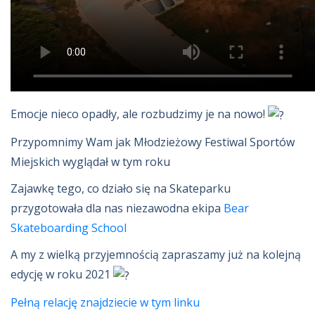
Emocje nieco opadły, ale rozbudzimy je na nowo!
Przypomnimy Wam jak Młodzieżowy Festiwal Sportów
Miejskich wyglądał w tym roku
Zajawkę tego, co działo się na Skateparku
przygotowała dla nas niezawodna ekipa
Bear
Skateboarding School
A my z wielką przyjemnością zapraszamy już na kolejną
edycję w roku 2021
Pełną relację znajdziecie w tym linku