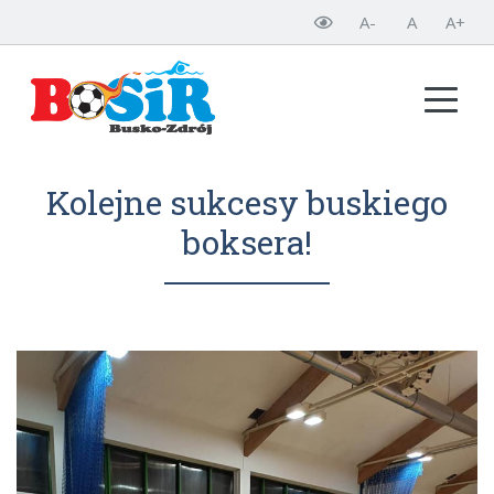
A-
A
A+
Kolejne sukcesy buskiego
boksera!