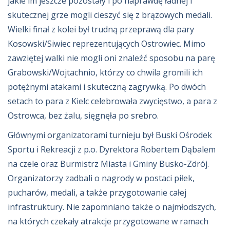
jakie im jeszcze pozostały i po naprawdę ładnej i
skutecznej grze mogli cieszyć się z brązowych medali.
Wielki finał z kolei był trudną przeprawą dla pary
Kosowski/Siwiec reprezentujących Ostrowiec. Mimo
zawziętej walki nie mogli oni znaleźć sposobu na parę
Grabowski/Wojtachnio, którzy co chwila gromili ich
potężnymi atakami i skuteczną zagrywką. Po dwóch
setach to para z Kielc celebrowała zwycięstwo, a para z
Ostrowca, bez żalu, sięgnęła po srebro.
Głównymi organizatorami turnieju był Buski Ośrodek
Sportu i Rekreacji z p.o. Dyrektora Robertem Dąbalem
na czele oraz Burmistrz Miasta i Gminy Busko-Zdrój.
Organizatorzy zadbali o nagrody w postaci piłek,
pucharów, medali, a także przygotowanie całej
infrastruktury. Nie zapomniano także o najmłodszych,
na których czekały atrakcje przygotowane w ramach