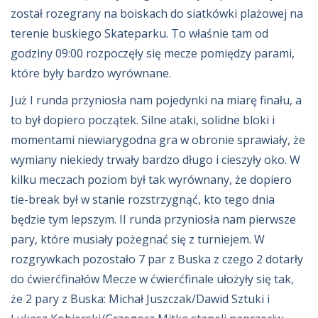
został rozegrany na boiskach do siatkówki plażowej na
terenie buskiego Skateparku. To właśnie tam od
godziny 09:00 rozpoczęły się mecze pomiędzy parami,
które były bardzo wyrównane.
Już I runda przyniosła nam pojedynki na miarę finału, a
to był dopiero początek. Silne ataki, solidne bloki i
momentami niewiarygodna gra w obronie sprawiały, że
wymiany niekiedy trwały bardzo długo i cieszyły oko. W
kilku meczach poziom był tak wyrównany, że dopiero
tie-break był w stanie rozstrzygnąć, kto tego dnia
będzie tym lepszym. II runda przyniosła nam pierwsze
pary, które musiały pożegnać się z turniejem. W
rozgrywkach pozostało 7 par z Buska z czego 2 dotarły
do ćwierćfinałów Mecze w ćwierćfinale ułożyły się tak,
że 2 pary z Buska: Michał Juszczak/Dawid Sztuki i