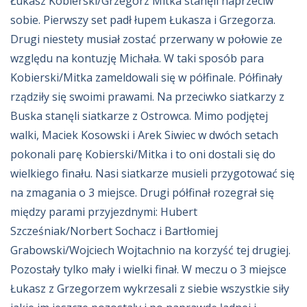
Łukasz Kobierski/Grzegorz Mitka stanęli naprzeciw
sobie. Pierwszy set padł łupem Łukasza i Grzegorza.
Drugi niestety musiał zostać przerwany w połowie ze
względu na kontuzję Michała. W taki sposób para
Kobierski/Mitka zameldowali się w półfinale. Półfinały
rządziły się swoimi prawami. Na przeciwko siatkarzy z
Buska stanęli siatkarze z Ostrowca. Mimo podjętej
walki, Maciek Kosowski i Arek Siwiec w dwóch setach
pokonali parę Kobierski/Mitka i to oni dostali się do
wielkiego finału. Nasi siatkarze musieli przygotować się
na zmagania o 3 miejsce. Drugi półfinał rozegrał się
między parami przyjezdnymi: Hubert
Szcześniak/Norbert Sochacz i Bartłomiej
Grabowski/Wojciech Wojtachnio na korzyść tej drugiej.
Pozostały tylko mały i wielki finał. W meczu o 3 miejsce
Łukasz z Grzegorzem wykrzesali z siebie wszystkie siły