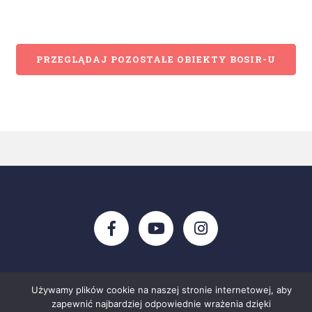
PRZEGLĄDAJ POZOSTAŁE OBIEKTY BOSIR-U
Używamy plików cookie na naszej stronie internetowej, aby
Copyright © 2026 BOSIR Busko-Zdrój
zapewnić najbardziej odpowiednie wrażenia dzięki