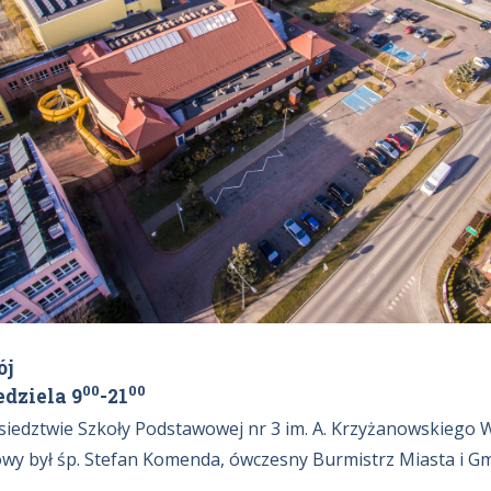
ój
00
00
edziela 9
-21
sąsiedztwie Szkoły Podstawowej nr 3 im. A. Krzyżanowskiego 
owy był śp. Stefan Komenda, ówczesny Burmistrz Miasta i Gm