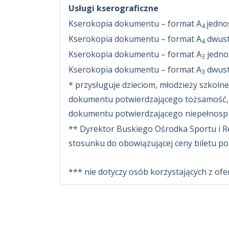
Usługi kserograficzne
Kserokopia dokumentu – format A
jednos
4
Kserokopia dokumentu – format A
dwust
4
Kserokopia dokumentu – format A
jednos
3
Kserokopia dokumentu – format A
dwustr
3
* przysługuje dzieciom, młodzieży szkolne
dokumentu potwierdzającego tożsamość,
dokumentu potwierdzającego niepełnos
** Dyrektor Buskiego Ośrodka Sportu i R
stosunku do obowiązującej ceny biletu po
*** nie dotyczy osób korzystających z ofer