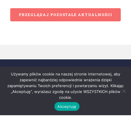
PRZEGLĄDAJ POZOSTAŁE AKTUALNOŚCI
Używamy plików cookie na naszej stronie internetowej, aby
zapewnić najbardziej odpowiednie wrażenia dzięki
zapamiętywaniu Twoich preferencji i powtarzaniu wizyt. Klikając
„Akceptuję”, wyrażasz zgodę na użycie WSZYSTKICH plików
cookie.
Akceptuję
Copyright © 2026 BOSIR Busko-Zdrój
projekt i realizacja:
mm