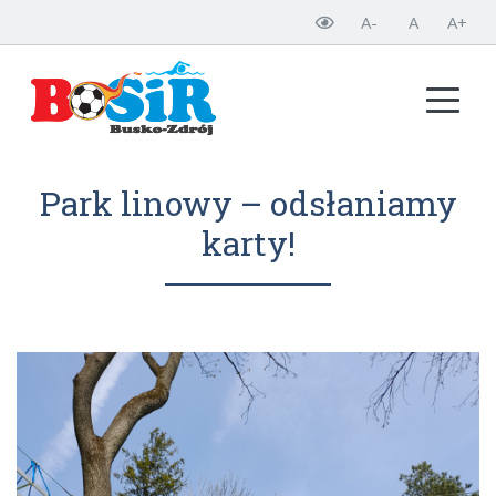
A-
A
A+
Park linowy – odsłaniamy
karty!